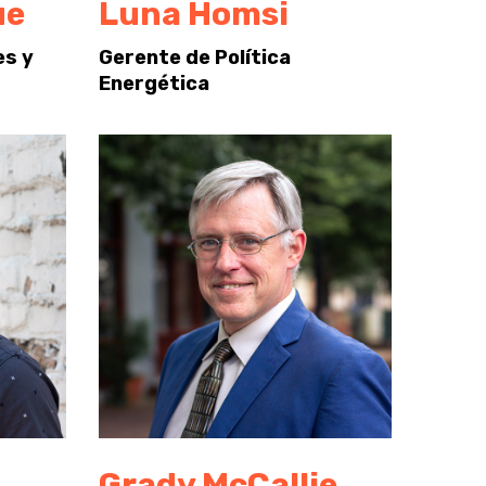
ue
Luna Homsi
es y
Gerente de Política
Energética
Grady McCallie