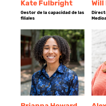
Kate Fulbright
Will
Gestor de la capacidad de las
Direct
filiales
Medio
Brianna Howard
Ale