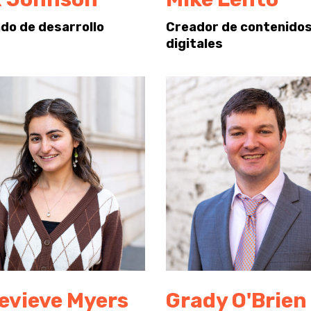
do de desarrollo
Creador de contenido
digitales
evieve Myers
Grady O'Brien