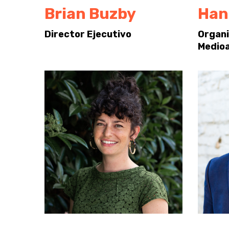
Brian Buzby
Han
Director Ejecutivo
Organi
Medio